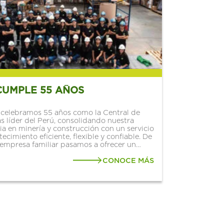
CUMPLE 55 AÑOS
celebramos 55 años como la Central de
 líder del Perú, consolidando nuestra
ia en minería y construcción con un servicio
ecimiento eficiente, flexible y confiable. De
 empresa familiar pasamos a ofrecer un
 de abastecimiento integrado que gestiona
 requerimientos diarios con un...
CONOCE MÁS