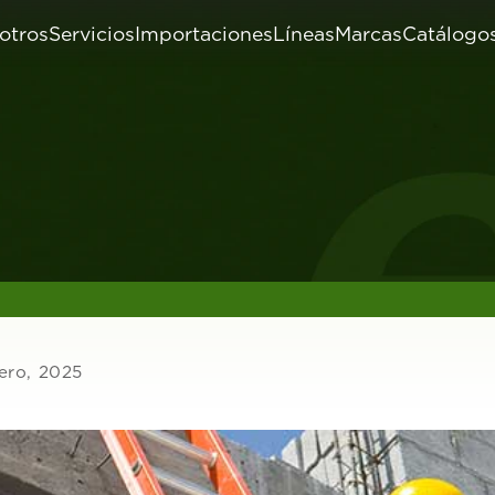
otros
Servicios
Importaciones
Líneas
Marcas
Catálogo
ero, 2025