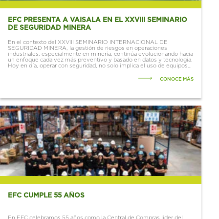
EFC PRESENTA A VAISALA EN EL XXVIII SEMINARIO
DE SEGURIDAD MINERA
En el contexto del XXVIII SEMINARIO INTERNACIONAL DE
SEGURIDAD MINERA, la gestión de riesgos en operaciones
industriales, especialmente en minería, continúa evolucionando hacia
un enfoque cada vez más preventivo y basado en datos y tecnología.
Hoy en día, operar con seguridad, no solo implica el uso de equipos
de protección...
CONOCE MÁS
EFC CUMPLE 55 AÑOS
En EFC celebramos 55 años como la Central de Compras líder del