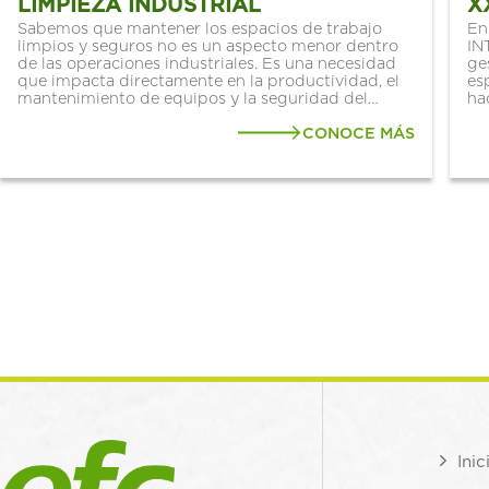
LIMPIEZA INDUSTRIAL
X
Sabemos que mantener los espacios de trabajo
M
En
limpios y seguros no es un aspecto menor dentro
IN
de las operaciones industriales. Es una necesidad
ge
que impacta directamente en la productividad, el
es
mantenimiento de equipos y la seguridad del
ha
personal. Por eso, en EFC apostamos por
ba
soluciones confiables como los paños
CONOCE MÁS
co
industriales WypAll®, reconocidos a nivel...
de
Inic