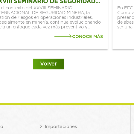
XVIII SEMINARIO DE SEGURIDAD
INERA
 el contexto del XXVIII SEMINARIO
En EFC 
TERNACIONAL DE SEGURIDAD MINERA, la
Compras
stión de riesgos en operaciones industriales,
presenc
pecialmente en minería, continúa evolucionando
de abast
cia un enfoque cada vez más preventivo y
ser una
sado en datos y tecnología. Hoy en día, operar
sistema
n seguridad, no solo implica el uso de equipos
CONOCE MÁS
miles de
 protección...
Volver
io
Importaciones