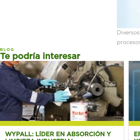
Diversos
procesos
BLOG
Te podría interesar
WYPALL: LÍDER EN ABSORCIÓN Y
E