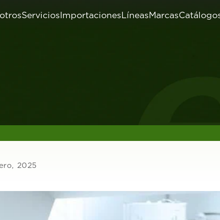
otros
Servicios
Importaciones
Líneas
Marcas
Catálogo
ero, 2025