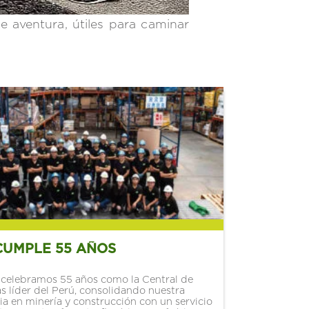
 aventura, útiles para caminar
CUMPLE 55 AÑOS
celebramos 55 años como la Central de
 líder del Perú, consolidando nuestra
ia en minería y construcción con un servicio