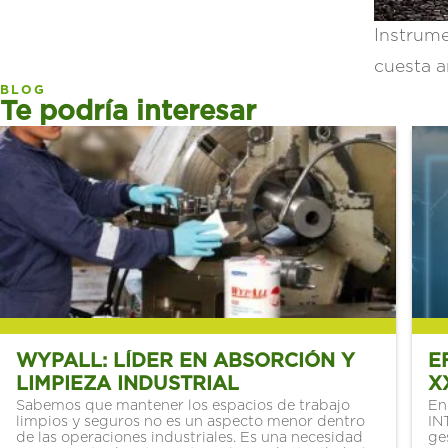
Instrume
cuesta a
BLOG
Te podría interesar
WYPALL: LÍDER EN ABSORCIÓN Y
E
LIMPIEZA INDUSTRIAL
X
Sabemos que mantener los espacios de trabajo
M
En
limpios y seguros no es un aspecto menor dentro
IN
de las operaciones industriales. Es una necesidad
ge