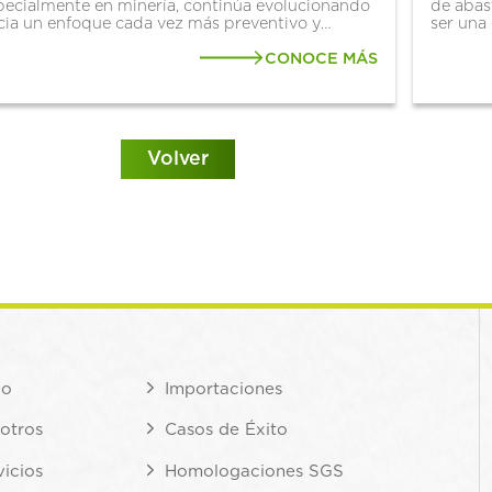
pecialmente en minería, continúa evolucionando
de abast
cia un enfoque cada vez más preventivo y
ser una
sado en datos y tecnología. Hoy en día, operar
sistema
n seguridad, no solo implica el uso de equipos
CONOCE MÁS
miles de
 protección...
Volver
io
Importaciones
otros
Casos de Éxito
vicios
Homologaciones SGS