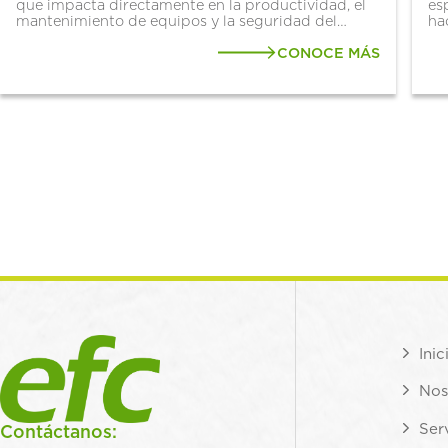
que impacta directamente en la productividad, el
es
mantenimiento de equipos y la seguridad del
ha
personal. Por eso, en EFC apostamos por
ba
soluciones confiables como los paños
CONOCE MÁS
co
industriales WypAll®, reconocidos a nivel...
de
Inic
Nos
Ser
Contáctanos: