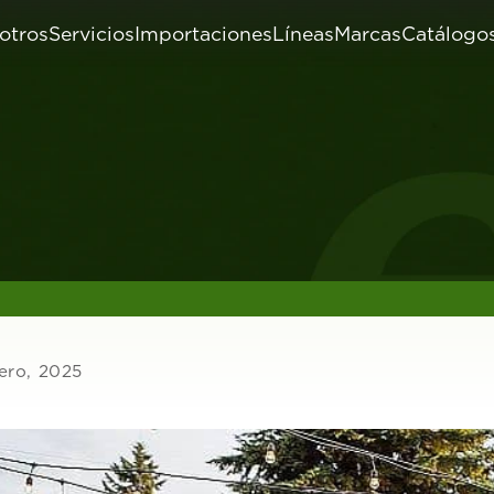
otros
Servicios
Importaciones
Líneas
Marcas
Catálogo
ero, 2025