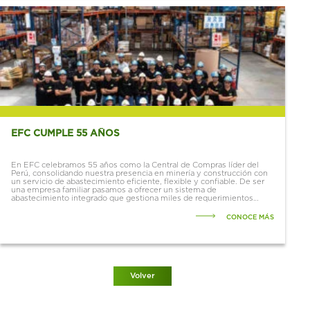
EFC CUMPLE 55 AÑOS
En EFC celebramos 55 años como la Central de Compras líder del
Perú, consolidando nuestra presencia en minería y construcción con
un servicio de abastecimiento eficiente, flexible y confiable. De ser
una empresa familiar pasamos a ofrecer un sistema de
abastecimiento integrado que gestiona miles de requerimientos
diarios con un...
CONOCE MÁS
Volver