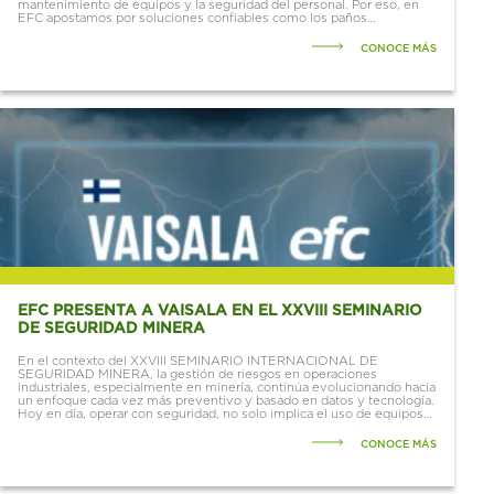
mantenimiento de equipos y la seguridad del personal. Por eso, en
EFC apostamos por soluciones confiables como los paños
industriales WypAll®, reconocidos a nivel...
CONOCE MÁS
EFC PRESENTA A VAISALA EN EL XXVIII SEMINARIO
DE SEGURIDAD MINERA
En el contexto del XXVIII SEMINARIO INTERNACIONAL DE
SEGURIDAD MINERA, la gestión de riesgos en operaciones
industriales, especialmente en minería, continúa evolucionando hacia
un enfoque cada vez más preventivo y basado en datos y tecnología.
Hoy en día, operar con seguridad, no solo implica el uso de equipos
de protección...
CONOCE MÁS