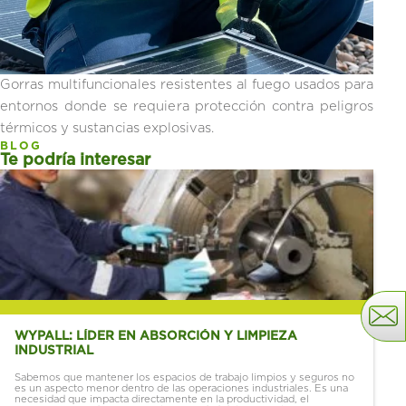
Gorras multifuncionales resistentes al fuego usados para
entornos donde se requiera protección contra peligros
térmicos y sustancias explosivas.
BLOG
Te podría interesar
WYPALL: LÍDER EN ABSORCIÓN Y LIMPIEZA
INDUSTRIAL
Sabemos que mantener los espacios de trabajo limpios y seguros no
es un aspecto menor dentro de las operaciones industriales. Es una
necesidad que impacta directamente en la productividad, el