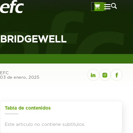
BRIDGEWELL
EFC
03 de enero, 2025
Tabla de contenidos
Este articulo no contiene subtitulos.