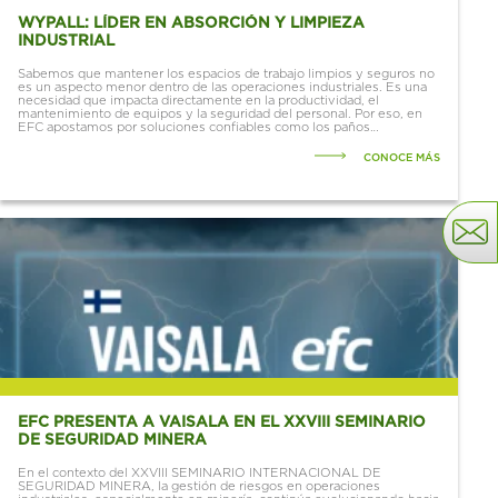
WYPALL: LÍDER EN ABSORCIÓN Y LIMPIEZA
INDUSTRIAL
Sabemos que mantener los espacios de trabajo limpios y seguros no
es un aspecto menor dentro de las operaciones industriales. Es una
necesidad que impacta directamente en la productividad, el
mantenimiento de equipos y la seguridad del personal. Por eso, en
EFC apostamos por soluciones confiables como los paños
industriales WypAll®, reconocidos a nivel...
CONOCE MÁS
EFC PRESENTA A VAISALA EN EL XXVIII SEMINARIO
DE SEGURIDAD MINERA
En el contexto del XXVIII SEMINARIO INTERNACIONAL DE
SEGURIDAD MINERA, la gestión de riesgos en operaciones